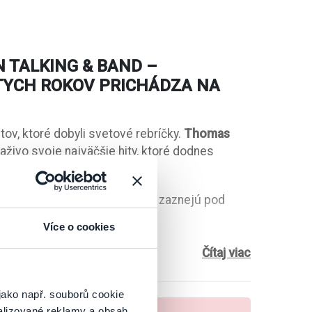
 TALKING & BAND
–
YCH ROKOV PRICHÁDZA NA
ov, ktoré dobyli svetové rebríčky.
Thomas
naživo svoje najväčšie hity, ktoré dodnes
,
Brother Louie
a mnohé ďalšie zaznejú pod
mku Pezinok
.
Více o cookies
é formácie v histórii – s
viac než 120
Čítaj viac
kordnými predajmi, ktoré lámali hranice v
ópskych štátoch predali desatkrát viac
jako např. souborů cookie
Michael Jackson, a viac ako ABBA a
alizované reklamy a obsah,