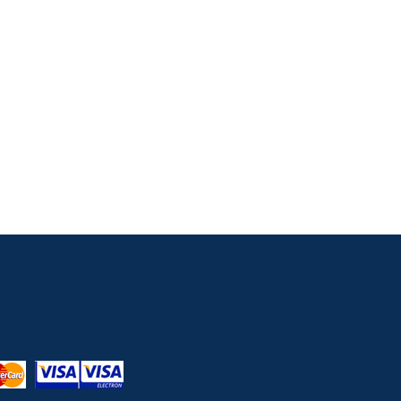
 s občerstvením, nápojmi a kvalitným
kvalitnou regionálnou kuchyňou a príjemným
 počasia
ého počasia (napr. v daždi), a to v prípade, že
ímom. Podujatie môže byť prerušené (aj
a neruší vopred a v prípade, že v čase
uje právo začiatok podujatia posunúť. Ak je
 minútach nárok na vrátenie peňazí nevzniká.
iplášť, teplejšie/nepremokavé oblečenie a
 dáždniky, pretože obmedzujú viditeľnosť.
rt do prekrytého alebo uzavretého priestoru
dnutie môže byť prijaté z dôvodu zabezpečenia
nkujúcich a technického personálu, ako aj na