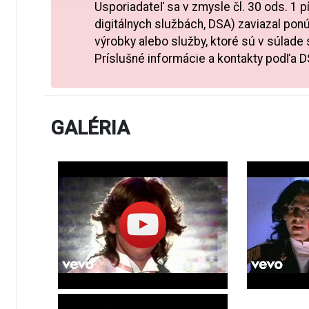
Usporiadateľ sa v zmysle čl. 30 ods. 1 
VIP zóna
digitálnych službách, DSA) zaviazal ponú
VIP stôl - je možné si zakúpiť iba celý stôl pre
výrobky alebo služby, ktoré sú v súlade
VIP vstupenka zahŕňa
: obsluha počas večera, o
Príslušné informácie a kontakty podľa 
bohatých bufetov, fľaša vína pre 2 osoby, voda.
INFORMÁCIE PRE NÁVŠTEVNÍKOV
GALÉRIA
Po odohratí 30minút predstavenia sa vstupné ne
Vstup na koncert je povolený osobám
od 10 ro
povolený
z dôvodu zachovania komfortu a neru
návštevníkov.
Deti od 10 rokov – cena vstupenky je bez nároku
ODPORÚČAME
– včasný príchod
– teplé oblečenie (aj keď cez deň môže byť teplo
– v prípade nepriaznivého počasia pršiplášť / n