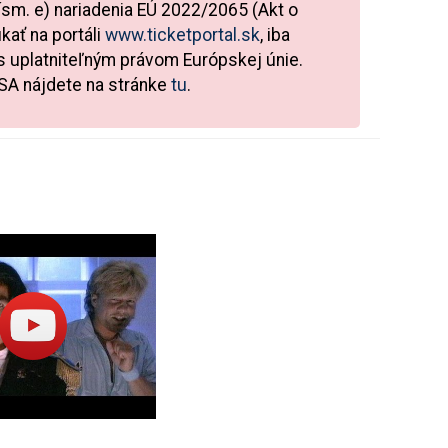
písm. e) nariadenia EÚ 2022/2065 (Akt o
kať na portáli
www.ticketportal.sk
, iba
 4 alebo 2 osoby alebo VIP ROYAL pre 2 osoby.
 s uplatniteľným právom Európskej únie.
bčerstvenie počas koncertu formou teplých
DSA nájdete na stránke
tu
.
vracia.
kov
. Deťom
do 10 rokov nie je vstup
šeného hudobného zážitku pre všetkých
 na zľavu.
, v noci sa ochladí)
epremokavú bundu (dáždniky nie sú z hľadiska