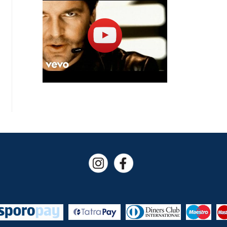
bezpečnosti povolené)
V mieste konania na vás čakajú predajné stánky
zámockým vínom ako aj zámocká reštaurácia s 
posedením na zámockej terase.
Pravidlá usporiadateľa v prípade nepriaznivého
Podujatie môže začať a aj prebiehať za nepriazniv
je to akceptované interpretom a organizačným t
opakovane) a potom opäť pokračovať, podujatie s
začiatku podujatie prší, usporiadateľ si vyhradz
predstavenie zrušené po viac ako 30 odohraných
V prípade nepriaznivého počasia odporúčame prš
obuv. Počas predstavenia nie je možné používať
Organizátor si vyhradzuje právo presunúť konce
(haly) v rámci Bratislavského kraja. Toto rozho
ochrany zdravia a bezpečnosti návštevníkov, úči