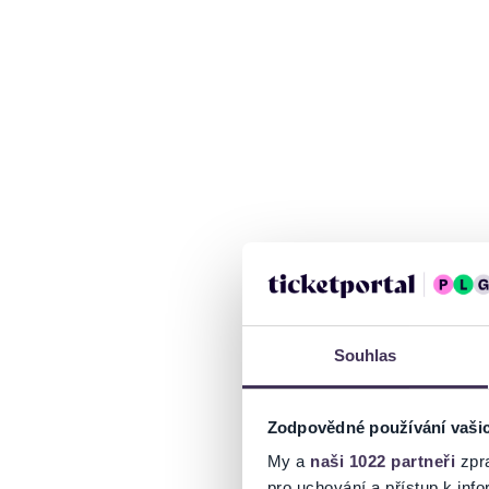
Souhlas
Zodpovědné používání vaši
My a
naši 1022 partneři
zpra
pro uchování a přístup k in