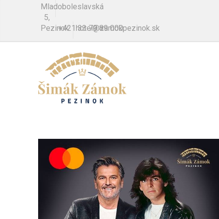
Mladoboleslavská
5,
Pezinok
+421 33 79 89 000
hotel@zamokpezinok.sk