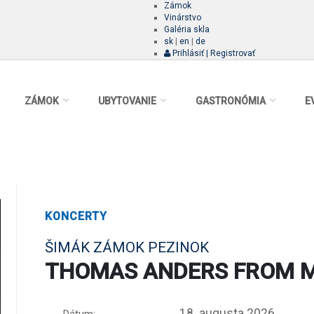
Zámok
Vinárstvo
Galéria skla
sk
|
en
|
de
Prihlásiť | Registrovať
ZÁMOK
UBYTOVANIE
GASTRONÓMIA
E
KONCERTY
ŠIMÁK ZÁMOK PEZINOK
THOMAS ANDERS FROM M
18. augusta 2026