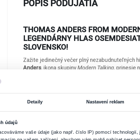
POPIS PODUJATIA
THOMAS ANDERS FROM MODERN
LEGENDÁRNY HLAS OSEMDESIAT
SLOVENSKO!
Zažite jedinečný večer plný nezabudnuteľných hit
Anders
, ikona skupiny
Modern Talking
, prinesie 
poznajú celé generácie fanúšikov.
You’re My Heart, You’re My Soul
,
Cheri, Cheri Lady
holým nebom na nádvorí historického
Šimák Zá
Detaily
Nastavení reklam
Modern Talking
patrí medzi najúspešnejšie popov
miliónmi predaných nosičov
po celom svete a re
ch údajů
Európe, Ázii aj Južnej Amerike. V niektorých eur
cováváme vaše údaje (jako např. číslo IP) pomocí technologií, 
albumov ako Whitney Houston, päťkrát viac ako 
formacím na vašem zařízení, abychom vám mohli nabízet person