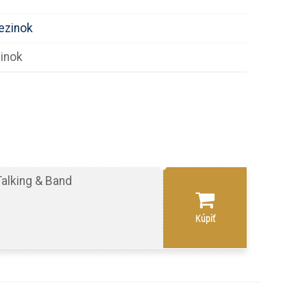
ezinok
inok
alking & Band
Kúpiť